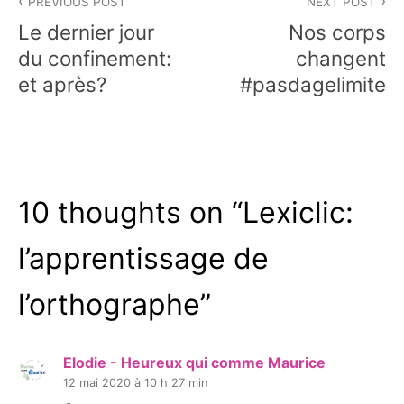
PREVIOUS POST
NEXT POST
de
Le dernier jour
Nos corps
l’article
du confinement:
changent
et après?
#pasdagelimite
10 thoughts on “
Lexiclic:
l’apprentissage de
l’orthographe
”
Elodie - Heureux qui comme Maurice
12 mai 2020 à 10 h 27 min