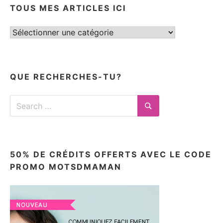
TOUS MES ARTICLES ICI
Tous
mes
articles
ici
QUE RECHERCHES-TU?
Search
for:
Search
50% DE CRÉDITS OFFERTS AVEC LE CODE
PROMO MOTSDMAMAN