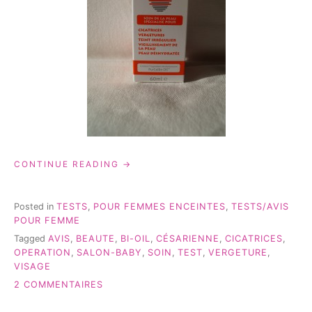
« BI-
CONTINUE READING
OIL:
TEST
DE
Posted in
TESTS
,
POUR FEMMES ENCEINTES
,
TESTS/AVIS
CETTE
POUR FEMME
HUILE
Tagged
AVIS
,
BEAUTE
,
BI-OIL
,
CÉSARIENNE
,
CICATRICES
,
RÉPARATRICE »
OPERATION
,
SALON-BABY
,
SOIN
,
TEST
,
VERGETURE
,
VISAGE
SUR
2 COMMENTAIRES
BI-
OIL: