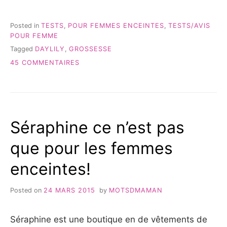
POUR
FEMME
ENCEINTE
Posted in
TESTS
,
POUR FEMMES ENCEINTES
,
TESTS/AVIS
–
POUR FEMME
TEST
Tagged
DAYLILY
,
GROSSESSE
&
AVIS »
SUR
45 COMMENTAIRES
DAYLILY
POUR
FEMME
ENCEINTE
–
Séraphine ce n’est pas
TEST
&
que pour les femmes
AVIS
enceintes!
Posted on
24 MARS 2015
by
MOTSDMAMAN
Séraphine est une boutique en de vêtements de