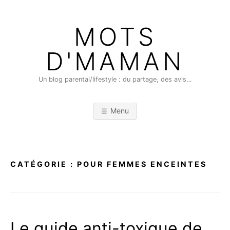
Skip
to
MOTS
content
D'MAMAN
Un blog parental/lifestyle : du partage, des avis…
Menu
CATÉGORIE :
POUR FEMMES ENCEINTES
Le guide anti-toxique de