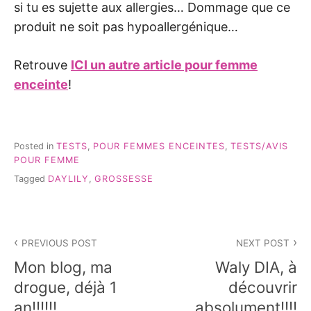
si tu es sujette aux allergies… Dommage que ce
produit ne soit pas hypoallergénique…
Retrouve
ICI un autre article pour femme
enceinte
!
Posted in
TESTS
,
POUR FEMMES ENCEINTES
,
TESTS/AVIS
POUR FEMME
Tagged
DAYLILY
,
GROSSESSE
Navigation
PREVIOUS POST
NEXT POST
de
Mon blog, ma
Waly DIA, à
l’article
drogue, déjà 1
découvrir
an!!!!!!
absolument!!!!