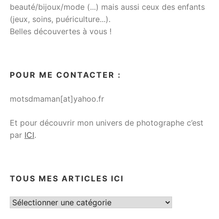
beauté/bijoux/mode (...) mais aussi ceux des enfants
(jeux, soins, puériculture...).
Belles découvertes à vous !
POUR ME CONTACTER :
motsdmaman[at]yahoo.fr
Et pour découvrir mon univers de photographe c’est
par
ICI
.
TOUS MES ARTICLES ICI
Tous
mes