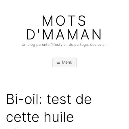
Skip
to
MOTS
content
D'MAMAN
Un blog parental/lifestyle : du partage, des avis…
Menu
Bi-oil: test de
cette huile