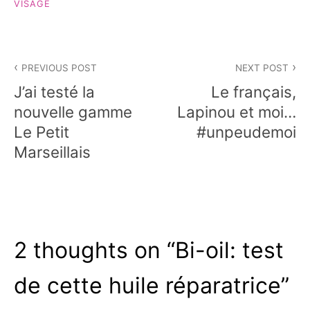
VISAGE
Navigation
PREVIOUS POST
NEXT POST
de
J’ai testé la
Le français,
l’article
nouvelle gamme
Lapinou et moi…
Le Petit
#unpeudemoi
Marseillais
2 thoughts on “
Bi-oil: test
de cette huile réparatrice
”