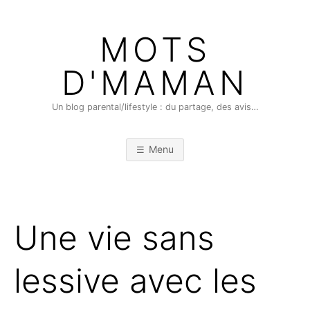
Skip
to
MOTS
content
D'MAMAN
Un blog parental/lifestyle : du partage, des avis…
Menu
Une vie sans
lessive avec les