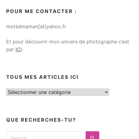
POUR ME CONTACTER :
motsdmaman[at]yahoo.fr
Et pour découvrir mon univers de photographe c’est
par
ICI
.
TOUS MES ARTICLES ICI
Tous
mes
articles
ici
QUE RECHERCHES-TU?
Search