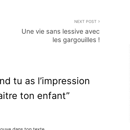
NEXT POST
Une vie sans lessive avec
les gargouilles !
d tu as l’impression
itre ton enfant
”
rouve dans ton texte.