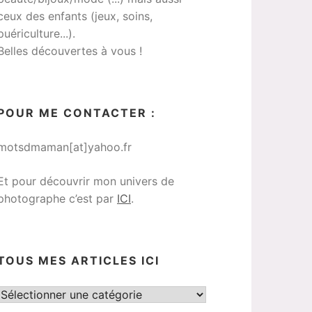
ceux des enfants (jeux, soins,
puériculture...).
Belles découvertes à vous !
POUR ME CONTACTER :
motsdmaman[at]yahoo.fr
Et pour découvrir mon univers de
photographe c’est par
ICI
.
TOUS MES ARTICLES ICI
Tous
mes