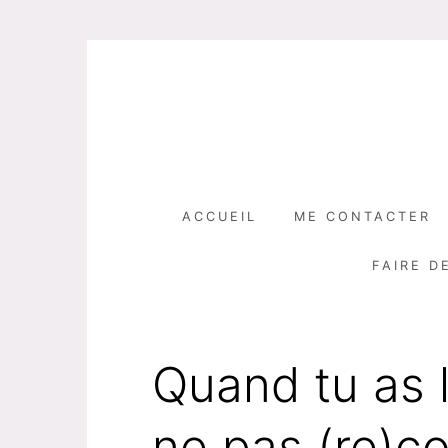
Skip
to
content
ACCUEIL
ME CONTACTER
FAIRE D
Quand tu as 
ne pas (re)co