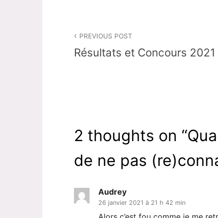
Navigation
PREVIOUS POST
de
Résultats et Concours 2021
l’article
2 thoughts on “
Quan
de ne pas (re)conna
Audrey
26 janvier 2021 à 21 h 42 min
Alors c’est fou comme je me ret