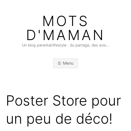
Skip
to
MOTS
content
D'MAMAN
Un blog parental/lifestyle : du partage, des avis…
Menu
Poster Store pour
un peu de déco!