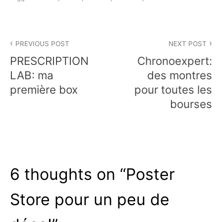
Navigation
PREVIOUS POST
NEXT POST
de
PRESCRIPTION
Chronoexpert:
l’article
LAB: ma
des montres
première box
pour toutes les
bourses
6 thoughts on “
Poster
Store pour un peu de