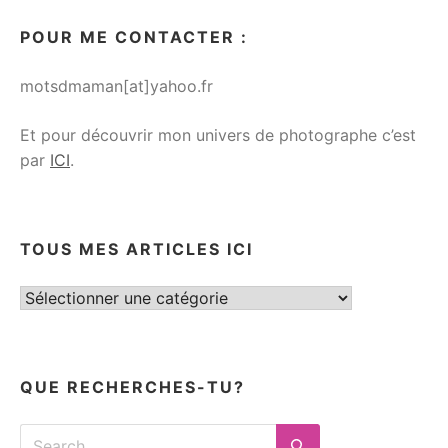
POUR ME CONTACTER :
motsdmaman[at]yahoo.fr
Et pour découvrir mon univers de photographe c’est
par
ICI
.
TOUS MES ARTICLES ICI
Tous
mes
articles
ici
QUE RECHERCHES-TU?
Search