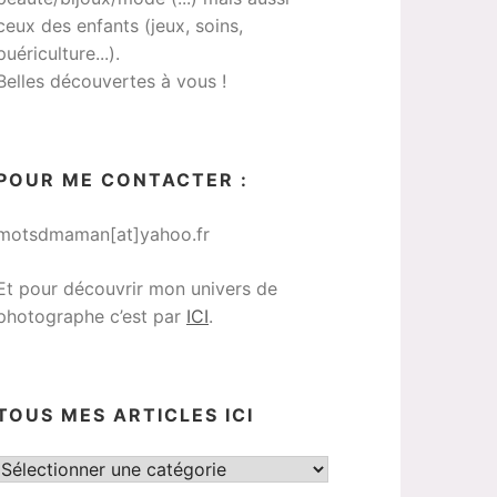
ceux des enfants (jeux, soins,
puériculture...).
Belles découvertes à vous !
POUR ME CONTACTER :
motsdmaman[at]yahoo.fr
Et pour découvrir mon univers de
photographe c’est par
ICI
.
TOUS MES ARTICLES ICI
Tous
mes