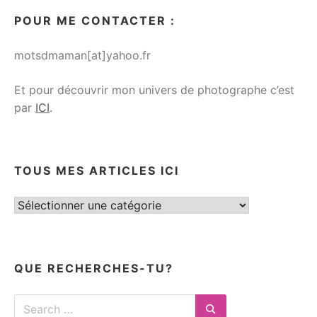
POUR ME CONTACTER :
motsdmaman[at]yahoo.fr
Et pour découvrir mon univers de photographe c’est
par
ICI
.
TOUS MES ARTICLES ICI
Tous
mes
articles
ici
QUE RECHERCHES-TU?
Search