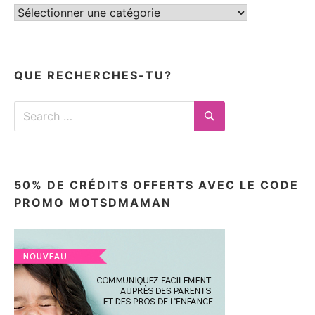
Tous
mes
articles
ici
QUE RECHERCHES-TU?
Search
for:
Search
50% DE CRÉDITS OFFERTS AVEC LE CODE
PROMO MOTSDMAMAN