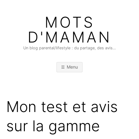
Skip
to
MOTS
content
D'MAMAN
Un blog parental/lifestyle : du partage, des avis…
Menu
Mon test et avis
sur la gamme