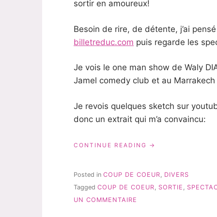
sortir en amoureux!
Besoin de rire, de détente, j’ai pens
billetreduc.com
puis regarde les spec
Je vois le one man show de Waly DIA
Jamel comedy club et au Marrakech d
Je revois quelques sketch sur youtub
donc un extrait qui m’a convaincu:
« WALY
CONTINUE READING
DIA,
À
DÉCOUVRIR
Posted in
COUP DE COEUR
,
DIVERS
ABSOLUMENT!!!! »
Tagged
COUP DE COEUR
,
SORTIE
,
SPECTA
SUR
UN COMMENTAIRE
WALY