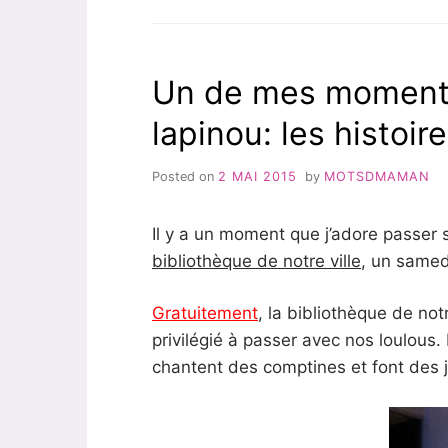
LAB
NOUVEAUTÉ
🙂 »
À
FAIRE
EN
Un de mes moments
FAMILLE:
LE
lapinou: les histoir
GILBERT
LAB
:-)
Posted on
2 MAI 2015
by
MOTSDMAMAN
Il y a un moment que j’adore passer 
bibliothèque de notre ville
, un samed
Gratuitement
, la bibliothèque de no
privilégié à passer avec nos loulous. 
chantent des comptines et font des j