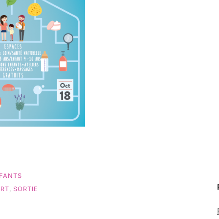
NFANTS
ERT
,
SORTIE