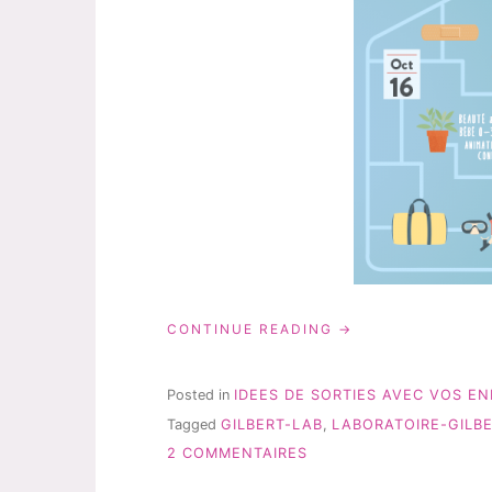
« UNE
CONTINUE READING
NOUVEAUTÉ
À
FAIRE
Posted in
IDEES DE SORTIES AVEC VOS E
EN
Tagged
GILBERT-LAB
,
LABORATOIRE-GILB
FAMILLE:
SUR
LE
2 COMMENTAIRES
GILBERT
UNE