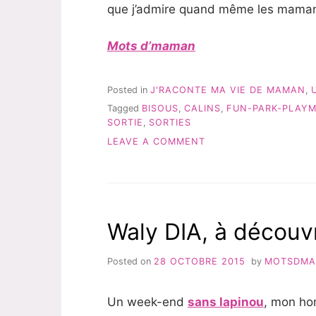
que j’admire quand même les mama
Mots d’maman
Posted in
J'RACONTE MA VIE DE MAMAN
,
Tagged
BISOUS
,
CALINS
,
FUN-PARK-PLAYM
SORTIE
,
SORTIES
ON
LEAVE A COMMENT
CES
MOMENTS
PRIVILÉGIÉS….
Waly DIA, à découvr
Posted on
28 OCTOBRE 2015
by
MOTSDM
Un week-end
sans lapinou
, mon ho