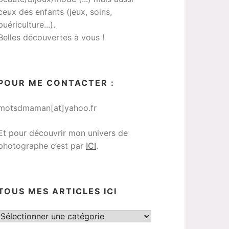
ceux des enfants (jeux, soins,
puériculture...).
Belles découvertes à vous !
POUR ME CONTACTER :
motsdmaman[at]yahoo.fr
Et pour découvrir mon univers de
photographe c’est par
ICI
.
TOUS MES ARTICLES ICI
Tous
mes