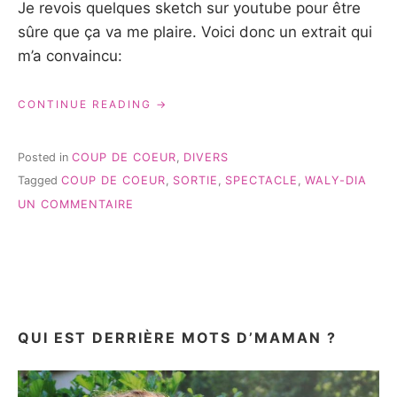
Je revois quelques sketch sur youtube pour être
sûre que ça va me plaire. Voici donc un extrait qui
m’a convaincu:
« WALY
CONTINUE READING
DIA,
À
DÉCOUVRIR
Posted in
COUP DE COEUR
,
DIVERS
ABSOLUMENT!!!! »
Tagged
COUP DE COEUR
,
SORTIE
,
SPECTACLE
,
WALY-DIA
SUR
UN COMMENTAIRE
WALY
DIA,
À
DÉCOUVRIR
ABSOLUMENT!!!!
QUI EST DERRIÈRE MOTS D’MAMAN ?