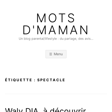
Skip
to
MOTS
content
D'MAMAN
Un blog parental/lifestyle : du partage, des avis…
Menu
ÉTIQUETTE :
SPECTACLE
Waly DIA, à découvrir