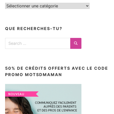
Tous
mes
articles
ici
QUE RECHERCHES-TU?
Search
for:
Search
50% DE CRÉDITS OFFERTS AVEC LE CODE
PROMO MOTSDMAMAN