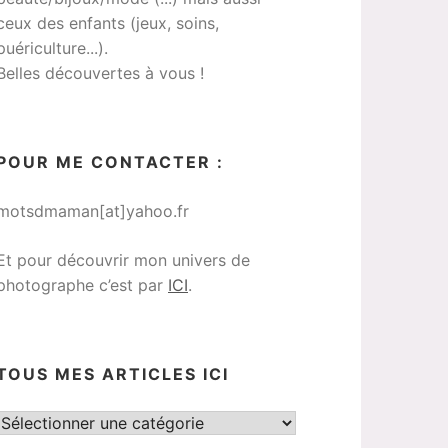
ceux des enfants (jeux, soins,
puériculture...).
Belles découvertes à vous !
POUR ME CONTACTER :
motsdmaman[at]yahoo.fr
Et pour découvrir mon univers de
photographe c’est par
ICI
.
TOUS MES ARTICLES ICI
Tous
mes