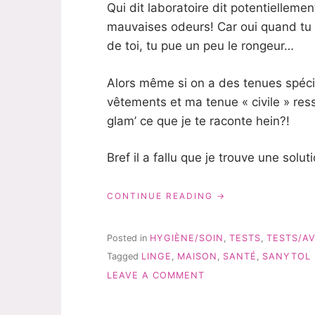
Qui dit laboratoire dit potentiellement
mauvaises odeurs! Car oui quand tu t
de toi, tu pue un peu le rongeur…
Alors même si on a des tenues spéci
vêtements et ma tenue « civile » res
glam’ ce que je te raconte hein?!
Bref il a fallu que je trouve une sol
« JE
CONTINUE READING
DÉSINFECTE
MON
LINGE:
Posted in
HYGIÈNE/SOIN
,
TESTS
,
TESTS/AV
POURQUOI
Tagged
LINGE
,
MAISON
,
SANTÉ
,
SANYTOL
ET
ON
AVEC
LEAVE A COMMENT
QUOI? »
JE
DÉSINFECTE