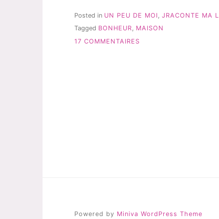
ON
LE
Posted in
UN PEU DE MOI
,
JRACONTE MA L
DROIT
Tagged
BONHEUR
,
MAISON
AU
SUR
BONHEUR?
17 COMMENTAIRES
#JRACONTEMALIFE
AURA-
T-
ON
LE
DROIT
AU
BONHEUR?
#JRACONTEMALIFE
Powered by
Miniva WordPress Theme