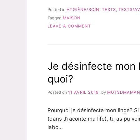
SUR
BOTANICA
Posted in
HYGIÈNE/SOIN
,
TESTS
,
TESTS/AV
ET
Tagged
MAISON
SES
ON
SPRAYS
LEAVE A COMMENT
D’INTÉRIEUR
MON
–
AVIS
TEST »
SUR
BOTANICA
ET
Je désinfecte mon l
SES
SPRAYS
quoi?
D’INTÉRIEUR
–
TEST
Posted on
11 AVRIL 2019
by
MOTSDMAMA
Pourquoi je désinfecte mon linge? Si 
(dans J’raconte ma life), tu as pu vo
labo…