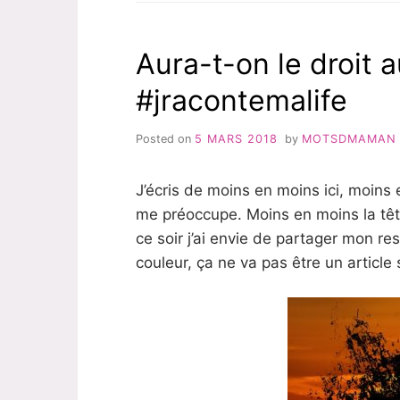
MON
LINGE:
POURQUOI
Aura-t-on le droit 
ET
AVEC
#jracontemalife
QUOI?
Posted on
5 MARS 2018
by
MOTSDMAMAN
J’écris de moins en moins ici, moins
me préoccupe. Moins en moins la têt
ce soir j’ai envie de partager mon re
couleur, ça ne va pas être un article