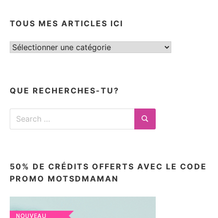
TOUS MES ARTICLES ICI
Tous
mes
articles
ici
QUE RECHERCHES-TU?
Search
for:
Search
50% DE CRÉDITS OFFERTS AVEC LE CODE
PROMO MOTSDMAMAN