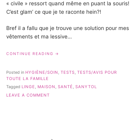
« civile » ressort quand même en puant la souris!
C’est glam’ ce que je te raconte hein?!
Bref il a fallu que je trouve une solution pour mes
vêtements et ma lessive…
« JE
CONTINUE READING
DÉSINFECTE
MON
LINGE:
Posted in
HYGIÈNE/SOIN
,
TESTS
,
TESTS/AVIS POUR
POURQUOI
TOUTE LA FAMILLE
ET
Tagged
LINGE
,
MAISON
,
SANTÉ
,
SANYTOL
AVEC
QUOI? »
ON
LEAVE A COMMENT
JE
DÉSINFECTE
MON
LINGE:
POURQUOI
ET
AVEC