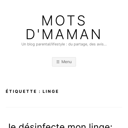
Skip
to
MOTS
content
D'MAMAN
Un blog parental/lifestyle : du partage, des avis…
Menu
ÉTIQUETTE :
LINGE
Je désinfecte mon linge: