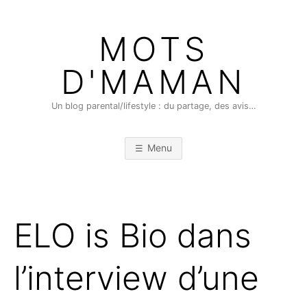
Skip
to
MOTS
content
D'MAMAN
Un blog parental/lifestyle : du partage, des avis…
Menu
ELO is Bio dans
l’interview d’une