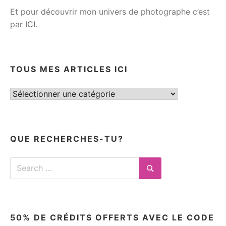
Et pour découvrir mon univers de photographe c’est
par
ICI
.
TOUS MES ARTICLES ICI
Tous
mes
articles
ici
QUE RECHERCHES-TU?
Search
for:
Search
50% DE CRÉDITS OFFERTS AVEC LE CODE