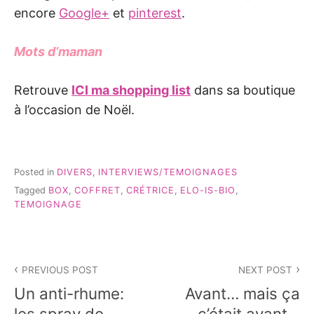
encore
Google+
et
pinterest
.
Mots d’maman
Retrouve
ICI ma shopping list
dans sa boutique
à l’occasion de Noël.
Posted in
DIVERS
,
INTERVIEWS/TEMOIGNAGES
Tagged
BOX
,
COFFRET
,
CRÉTRICE
,
ELO-IS-BIO
,
TEMOIGNAGE
Navigation
PREVIOUS POST
NEXT POST
de
Un anti-rhume:
Avant… mais ça
l’article
les spray de
c’était avant…