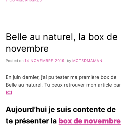
7 COMMENTAIRES
LA
BOX
DE
NOËL
2019
Belle au naturel, la box de
DE
BELLE
novembre
AU
NATUREL
Posted on
14 NOVEMBRE 2019
by
MOTSDMAMAN
En juin dernier, j’ai pu tester ma première box de
Belle au naturel. Tu peux retrouver mon article par
ICI
.
Aujourd’hui je suis contente de
te présenter la
box de novembre