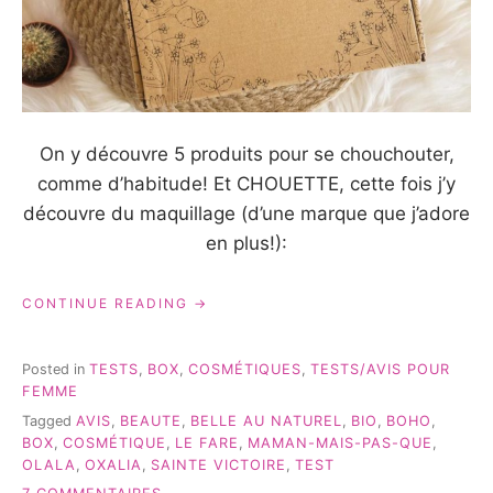
On y découvre 5 produits pour se chouchouter,
comme d’habitude! Et CHOUETTE, cette fois j’y
découvre du maquillage (d’une marque que j’adore
en plus!):
« LA
CONTINUE READING
BOX
DE
NOËL
Posted in
TESTS
,
BOX
,
COSMÉTIQUES
,
TESTS/AVIS POUR
2019
FEMME
DE
Tagged
AVIS
,
BEAUTE
,
BELLE AU NATUREL
,
BIO
,
BOHO
,
BELLE
BOX
,
COSMÉTIQUE
,
LE FARE
,
MAMAN-MAIS-PAS-QUE
,
AU
OLALA
,
OXALIA
,
SAINTE VICTOIRE
,
TEST
NATUREL »
SUR