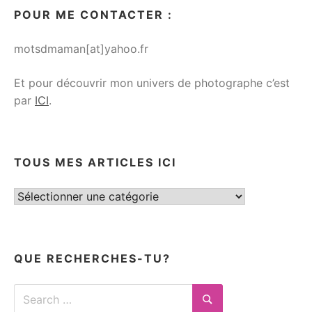
POUR ME CONTACTER :
motsdmaman[at]yahoo.fr
Et pour découvrir mon univers de photographe c’est
par
ICI
.
TOUS MES ARTICLES ICI
Tous
mes
articles
ici
QUE RECHERCHES-TU?
Search
for: