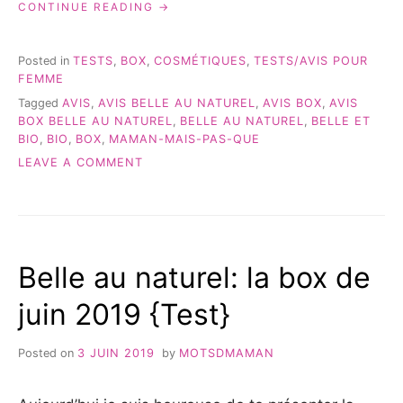
« LA
CONTINUE READING
BOX
BELLE
AU
Posted in
TESTS
,
BOX
,
COSMÉTIQUES
,
TESTS/AVIS POUR
NATUREL
FEMME
D’AOÛT
Tagged
AVIS
,
AVIS BELLE AU NATUREL
,
AVIS BOX
,
AVIS
2019
BOX BELLE AU NATUREL
,
BELLE AU NATUREL
,
BELLE ET
-
BIO
,
BIO
,
BOX
,
MAMAN-MAIS-PAS-QUE
>
MON
ON
LEAVE A COMMENT
AVIS »
LA
BOX
BELLE
AU
NATUREL
Belle au naturel: la box de
D’AOÛT
2019
juin 2019 {Test}
-
>
MON
Posted on
3 JUIN 2019
by
MOTSDMAMAN
AVIS