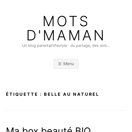
Skip
to
MOTS
content
D'MAMAN
Un blog parental/lifestyle : du partage, des avis…
Menu
ÉTIQUETTE :
BELLE AU NATUREL
Ma box beauté BIO