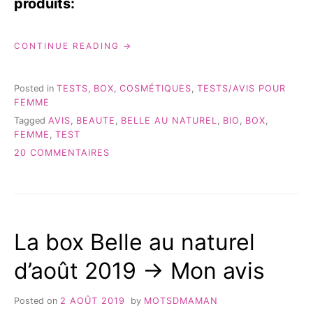
produits:
« BELLE
CONTINUE READING
AU
NATUREL,
LA
Posted in
TESTS
,
BOX
,
COSMÉTIQUES
,
TESTS/AVIS POUR
BOX
FEMME
DE
Tagged
AVIS
,
BEAUTE
,
BELLE AU NATUREL
,
BIO
,
BOX
,
NOVEMBRE »
FEMME
,
TEST
SUR
20 COMMENTAIRES
BELLE
AU
NATUREL,
LA
BOX
La box Belle au naturel
DE
NOVEMBRE
d’août 2019 -> Mon avis
Posted on
2 AOÛT 2019
by
MOTSDMAMAN