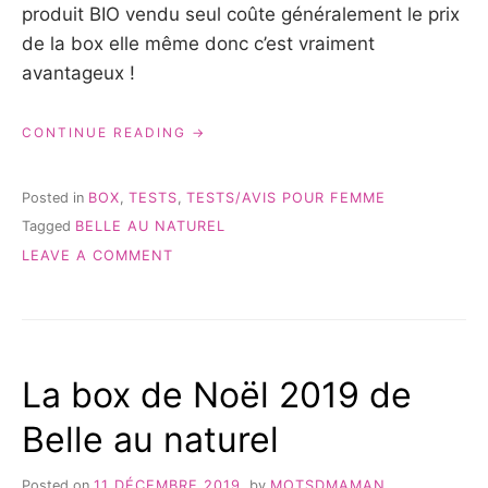
produit BIO vendu seul coûte généralement le prix
de la box elle même donc c’est vraiment
avantageux !
« MA
CONTINUE READING
BOX
BEAUTÉ
BIO
Posted in
BOX
,
TESTS
,
TESTS/AVIS POUR FEMME
PRÉFÉRÉE »
Tagged
BELLE AU NATUREL
ON
LEAVE A COMMENT
MA
BOX
BEAUTÉ
BIO
PRÉFÉRÉE
La box de Noël 2019 de
Belle au naturel
Posted on
11 DÉCEMBRE 2019
by
MOTSDMAMAN