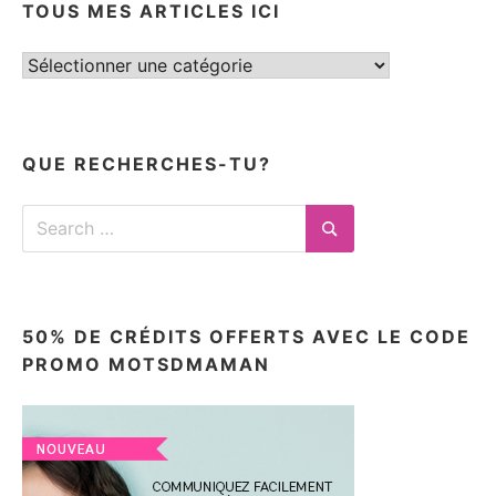
TOUS MES ARTICLES ICI
Tous
mes
articles
ici
QUE RECHERCHES-TU?
Search
for:
Search
50% DE CRÉDITS OFFERTS AVEC LE CODE
PROMO MOTSDMAMAN