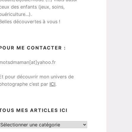
ceux des enfants (jeux, soins,
puériculture...).
Belles découvertes à vous !
POUR ME CONTACTER :
motsdmaman[at]yahoo.fr
Et pour découvrir mon univers de
photographe c’est par
ICI
.
TOUS MES ARTICLES ICI
Tous
mes