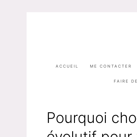
Skip
to
content
ACCUEIL
ME CONTACTER
FAIRE D
Pourquoi chois
évolutif pour