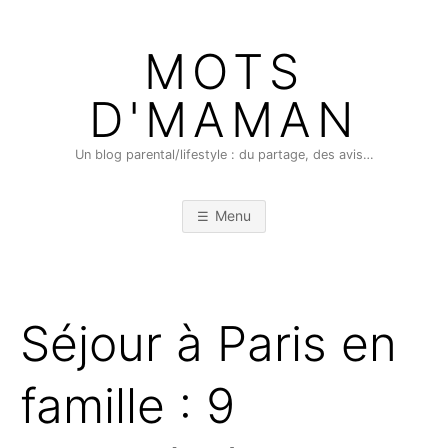
Skip
to
MOTS
content
D'MAMAN
Un blog parental/lifestyle : du partage, des avis…
Menu
Séjour à Paris en
famille : 9