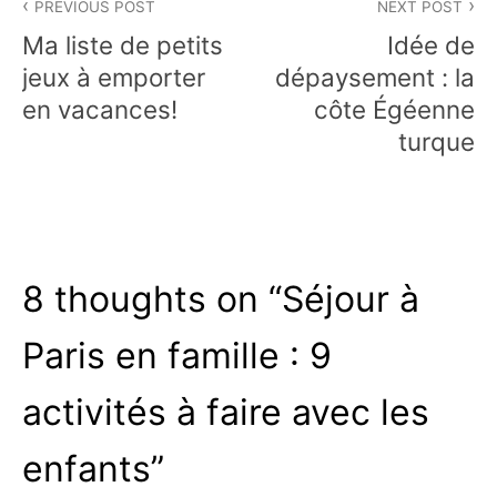
PREVIOUS POST
NEXT POST
de
Ma liste de petits
Idée de
l’article
jeux à emporter
dépaysement : la
en vacances!
côte Égéenne
turque
8 thoughts on “
Séjour à
Paris en famille : 9
activités à faire avec les
enfants
”