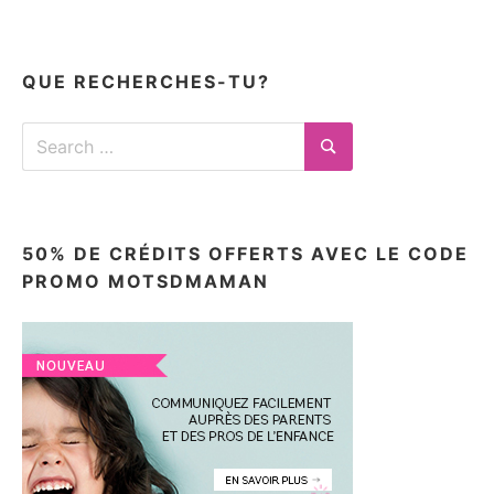
mes
articles
ici
QUE RECHERCHES-TU?
Search
for:
Search
50% DE CRÉDITS OFFERTS AVEC LE CODE
PROMO MOTSDMAMAN