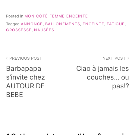
Posted in
MON CÔTÉ FEMME ENCEINTE
Tagged
ANNONCE
,
BALLONEMENTS
,
ENCEINTE
,
FATIGUE
,
GROSSESSE
,
NAUSÉES
Navigation
PREVIOUS POST
NEXT POST
de
Barbapapa
Ciao à jamais les
l’article
s’invite chez
couches… ou
AUTOUR DE
pas!?
BEBE