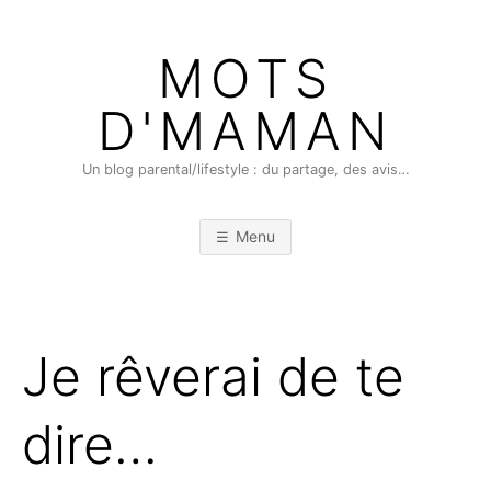
Skip
to
MOTS
content
D'MAMAN
Un blog parental/lifestyle : du partage, des avis…
Menu
Je rêverai de te
dire…