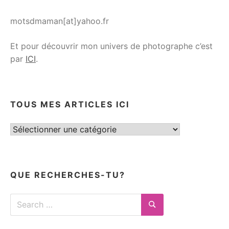
motsdmaman[at]yahoo.fr
Et pour découvrir mon univers de photographe c’est
par
ICI
.
TOUS MES ARTICLES ICI
Tous
mes
articles
ici
QUE RECHERCHES-TU?
Search
for:
Search