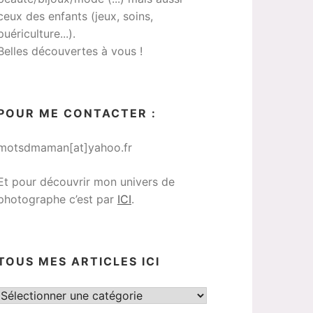
ceux des enfants (jeux, soins,
puériculture...).
Belles découvertes à vous !
POUR ME CONTACTER :
motsdmaman[at]yahoo.fr
Et pour découvrir mon univers de
photographe c’est par
ICI
.
TOUS MES ARTICLES ICI
Tous
mes