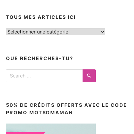
TOUS MES ARTICLES ICI
Tous
mes
articles
ici
QUE RECHERCHES-TU?
Search
for:
Search
50% DE CRÉDITS OFFERTS AVEC LE CODE
PROMO MOTSDMAMAN