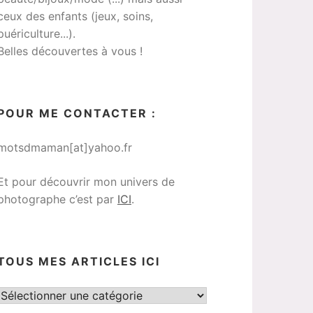
ceux des enfants (jeux, soins,
puériculture...).
Belles découvertes à vous !
POUR ME CONTACTER :
motsdmaman[at]yahoo.fr
Et pour découvrir mon univers de
photographe c’est par
ICI
.
TOUS MES ARTICLES ICI
Tous
mes