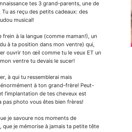
connaissance tes 3 grand-parents, une de
. Tu as reçu des petits cadeaux: des
oudou musical!
 le frein à la langue (comme maman!), un
du à ta position dans mon ventre) qui,
isser ouvrir ton œil comme tu le veux ET un
mon ventre tu devais le sucer!
r, à qui tu ressemblerai mais
e énormément à ton grand-frère! Peut-
t l’implantation de tes cheveux est
y a pas photo vous êtes bien frères!
, que je savoure nos moments de
ite, que je mémorise à jamais ta petite tête