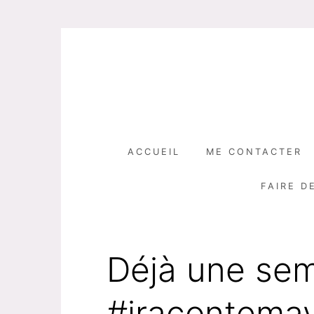
Skip
to
content
ACCUEIL
ME CONTACTER
FAIRE D
Déjà une sem
#jracontem