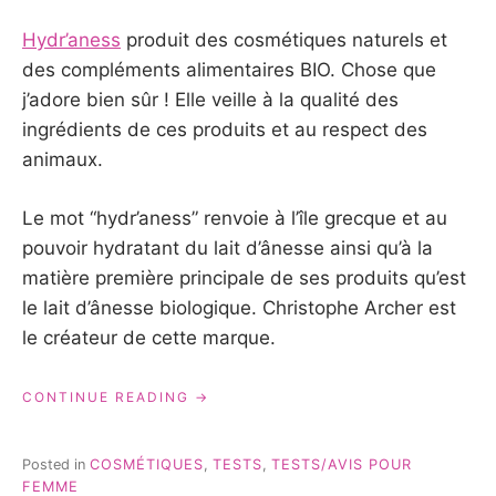
Hydr’aness
produit des cosmétiques naturels et
des compléments alimentaires BIO. Chose que
j’adore bien sûr ! Elle veille à la qualité des
ingrédients de ces produits et au respect des
animaux.
Le mot “hydr’aness” renvoie à l’île grecque et au
pouvoir hydratant du lait d’ânesse ainsi qu’à la
matière première principale de ses produits qu’est
le lait d’ânesse biologique. Christophe Archer est
le créateur de cette marque.
« LES
CONTINUE READING
PRODUITS
HYDR’ANESS
:
Posted in
COSMÉTIQUES
,
TESTS
,
TESTS/AVIS POUR
MON
FEMME