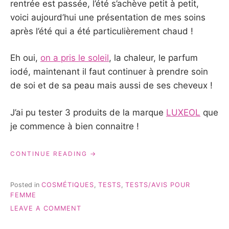
rentrée est passée, l’été s’achève petit à petit,
voici aujourd’hui une présentation de mes soins
après l’été qui a été particulièrement chaud !
Eh oui,
on a pris le soleil
, la chaleur, le parfum
iodé, maintenant il faut continuer à prendre soin
de soi et de sa peau mais aussi de ses cheveux !
J’ai pu tester 3 produits de la marque
LUXEOL
que
je commence à bien connaitre !
« MES
CONTINUE READING
SOINS
APRÈS
L’ÉTÉ
Posted in
COSMÉTIQUES
,
TESTS
,
TESTS/AVIS POUR
! »
FEMME
ON
LEAVE A COMMENT
MES
SOINS