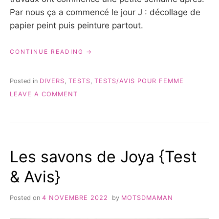
Par nous ça a commencé le jour J : décollage de
papier peint puis peinture partout.
« COMMENT
CONTINUE READING
JE
ME
RELAXE
Posted in
DIVERS
,
TESTS
,
TESTS/AVIS POUR FEMME
POUR
ON
LEAVE A COMMENT
COMBINER
COMMENT
TRAVAIL,
JE
TRAVAUX
ME
ET
RELAXE
DÉMÉNAGEMENT »
POUR
Les savons de Joya {Test
COMBINER
TRAVAIL,
& Avis}
TRAVAUX
ET
DÉMÉNAGEMENT
Posted on
4 NOVEMBRE 2022
by
MOTSDMAMAN