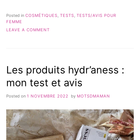
SAVONS
DE
JOYA
Posted in
COSMÉTIQUES
,
TESTS
,
TESTS/AVIS POUR
{TEST
FEMME
&
ON
LEAVE A COMMENT
AVIS} »
LES
SAVONS
DE
JOYA
{TEST
Les produits hydr’aness :
&
AVIS}
mon test et avis
Posted on
1 NOVEMBRE 2022
by
MOTSDMAMAN