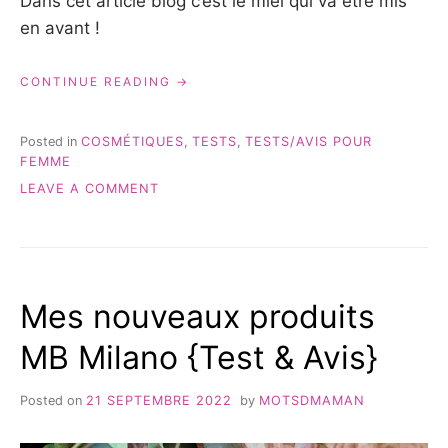
Dans cet article blog c’est le miel qui va être mis
en avant !
« MES
CONTINUE READING
SOINS
MAINS
PANIER
Posted in
COSMÉTIQUES
,
TESTS
,
TESTS/AVIS POUR
DES
FEMME
SENS »
ON
LEAVE A COMMENT
MES
SOINS
MAINS
PANIER
DES
Mes nouveaux produits
SENS
MB Milano {Test & Avis}
Posted on
21 SEPTEMBRE 2022
by
MOTSDMAMAN