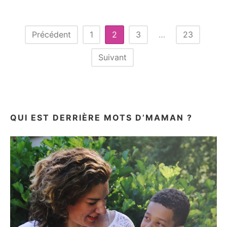
APRÈS
L’ÉTÉ
!
Pagination
Précédent
1
2
3
…
23
des
Suivant
publications
QUI EST DERRIÈRE MOTS D’MAMAN ?