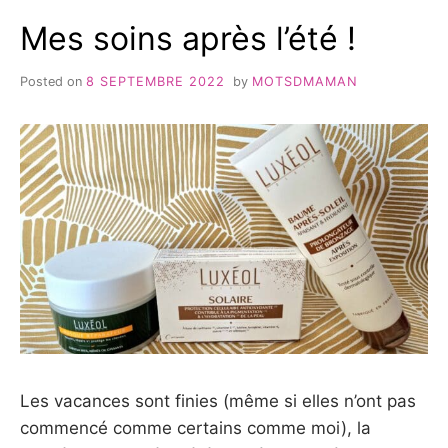
MILANO
Mes soins après l’été !
{TEST
&
AVIS}
Posted on
8 SEPTEMBRE 2022
by
MOTSDMAMAN
Les vacances sont finies (même si elles n’ont pas
commencé comme certains comme moi), la