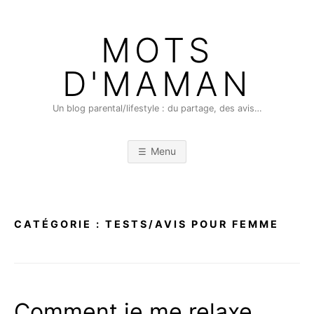
Skip
to
MOTS
content
D'MAMAN
Un blog parental/lifestyle : du partage, des avis…
Menu
CATÉGORIE :
TESTS/AVIS POUR FEMME
Comment je me relaxe