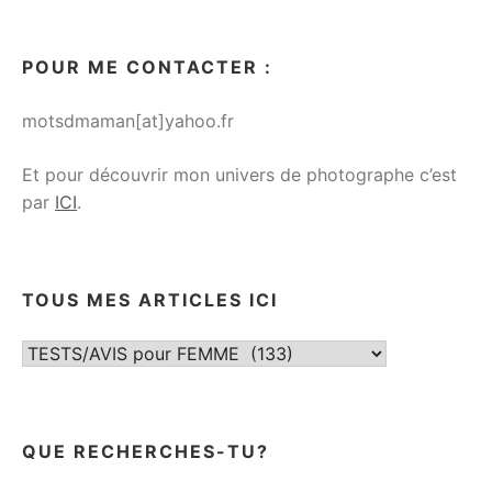
POUR ME CONTACTER :
motsdmaman[at]yahoo.fr
Et pour découvrir mon univers de photographe c’est
par
ICI
.
TOUS MES ARTICLES ICI
Tous
mes
articles
ici
QUE RECHERCHES-TU?