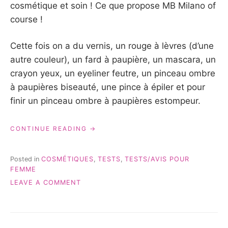
cosmétique et soin ! Ce que propose MB Milano of
course !
Cette fois on a du vernis, un rouge à lèvres (d’une
autre couleur), un fard à paupière, un mascara, un
crayon yeux, un eyeliner feutre, un pinceau ombre
à paupières biseauté, une pince à épiler et pour
finir un pinceau ombre à paupières estompeur.
« MES
CONTINUE READING
NOUVEAUX
PRODUITS
MB
Posted in
COSMÉTIQUES
,
TESTS
,
TESTS/AVIS POUR
MILANO
FEMME
{TEST
ON
LEAVE A COMMENT
&
MES
AVIS} »
NOUVEAUX
PRODUITS
MB