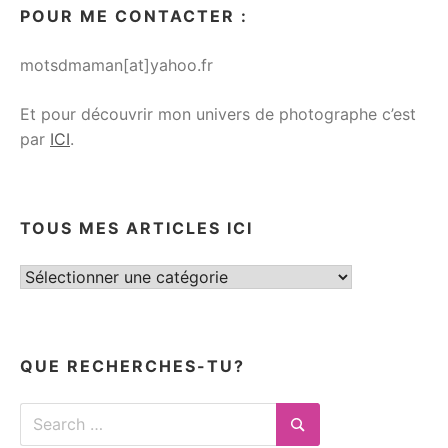
POUR ME CONTACTER :
motsdmaman[at]yahoo.fr
Et pour découvrir mon univers de photographe c’est
par
ICI
.
TOUS MES ARTICLES ICI
Tous
mes
articles
ici
QUE RECHERCHES-TU?
Search
for:
Search