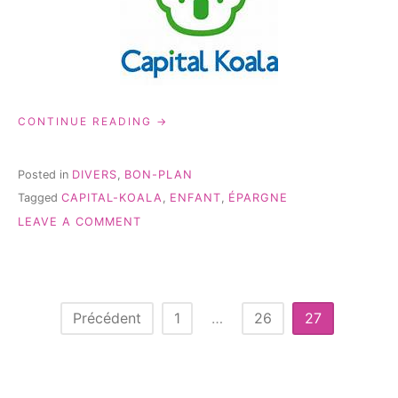
« CAPITAL
CONTINUE READING
KOALA,
UN
VRAI
Posted in
DIVERS
,
BON-PLAN
BON
Tagged
CAPITAL-KOALA
,
ENFANT
,
ÉPARGNE
PLAN
ON
À
LEAVE A COMMENT
LONG
CAPITAL
TERME »
KOALA,
UN
VRAI
BON
Pagination
Précédent
1
…
26
27
PLAN
des
À
LONG
publications
TERME