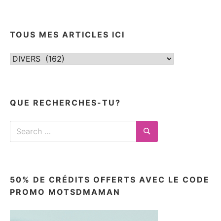
TOUS MES ARTICLES ICI
Tous
mes
articles
ici
QUE RECHERCHES-TU?
Search
for:
Search
50% DE CRÉDITS OFFERTS AVEC LE CODE
PROMO MOTSDMAMAN