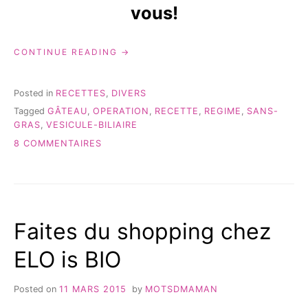
vous!
« MES
CONTINUE READING
PETITS
GÂTEAUX
À
Posted in
RECETTES
,
DIVERS
LA
Tagged
GÂTEAU
,
OPERATION
,
RECETTE
,
REGIME
,
SANS-
VANILLE
GRAS
,
VESICULE-BILIAIRE
SANS
GRAS:
SUR
8 COMMENTAIRES
RECETTE!! »
MES
PETITS
GÂTEAUX
À
LA
Faites du shopping chez
VANILLE
SANS
ELO is BIO
GRAS:
RECETTE!!
Posted on
11 MARS 2015
by
MOTSDMAMAN