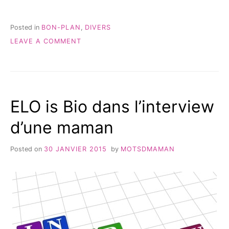
DU
SHOPPING
CHEZ
Posted in
BON-PLAN
,
DIVERS
ELO
ON
LEAVE A COMMENT
IS
FAITES
BIO »
DU
SHOPPING
CHEZ
ELO
ELO is Bio dans l’interview
IS
BIO
d’une maman
Posted on
30 JANVIER 2015
by
MOTSDMAMAN