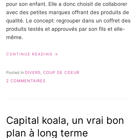
pour son enfant. Elle a donc choisit de collaborer
avec des petites marques offrant des produits de
qualité. Le concept: regrouper dans un coffret des
produits testés et approuvés par son fils et elle-
même.
« ELO
CONTINUE READING
IS
BIO:
UNE
Posted in
DIVERS
,
COUP DE COEUR
BELLE
SUR
2 COMMENTAIRES
DÉCOUVERTE
ELO
POUR
IS
SES
BIO:
1
UNE
AN! »
BELLE
Capital koala, un vrai bon
DÉCOUVERTE
POUR
plan à long terme
SES
1