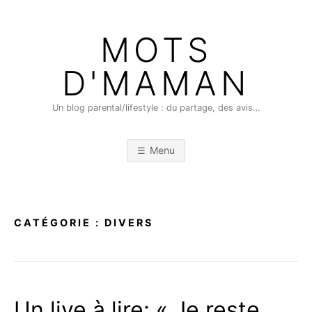
Skip
to
MOTS
content
D'MAMAN
Un blog parental/lifestyle : du partage, des avis…
Menu
CATÉGORIE :
DIVERS
Un live à lire: « Je reste