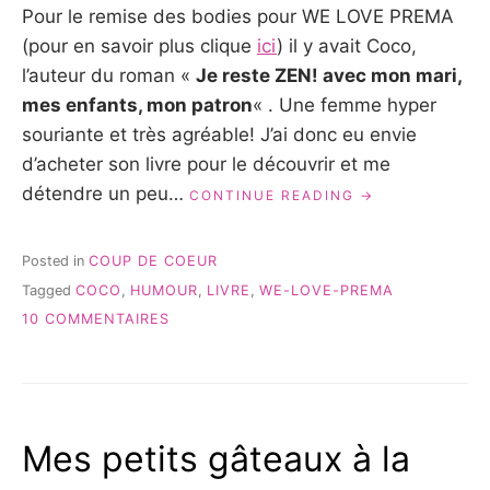
Pour le remise des bodies pour WE LOVE PREMA
(pour en savoir plus clique
ici
) il y avait Coco,
l’auteur du roman «
Je reste ZEN! avec mon mari,
mes enfants, mon patron
« . Une femme hyper
souriante et très agréable! J’ai donc eu envie
d’acheter son livre pour le découvrir et me
détendre un peu…
« UN
CONTINUE READING
LIVE
À
LIRE:
Posted in
COUP DE COEUR
« JE
Tagged
COCO
,
HUMOUR
,
LIVRE
,
WE-LOVE-PREMA
RESTE
SUR
ZEN »
10 COMMENTAIRES
DE
UN
COCO »
LIVE
À
LIRE:
« JE
Mes petits gâteaux à la
RESTE
ZEN »