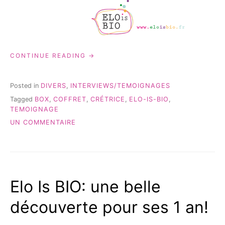
« ELO
CONTINUE READING
IS
BIO
DANS
Posted in
DIVERS
,
INTERVIEWS/TEMOIGNAGES
L’INTERVIEW
Tagged
BOX
,
COFFRET
,
CRÉTRICE
,
ELO-IS-BIO
,
D’UNE
TEMOIGNAGE
MAMAN »
SUR
UN COMMENTAIRE
ELO
IS
BIO
DANS
L’INTERVIEW
Elo Is BIO: une belle
D’UNE
MAMAN
découverte pour ses 1 an!