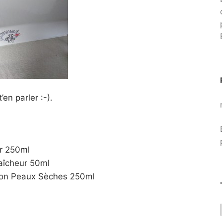
en parler :-).
ur 250ml
raîcheur 50ml
tion Peaux Sèches 250ml