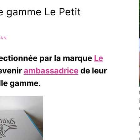
lle gamme Le Petit
MAN
lectionnée par la marque
Le
evenir
ambassadrice
de leur
lle gamme.