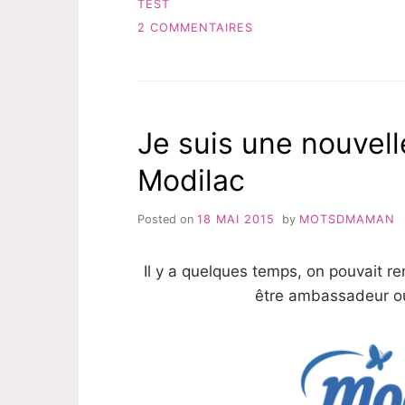
TEST
SUR
2 COMMENTAIRES
J’AI
TESTÉ
LA
NOUVELLE
GAMME
Je suis une nouvel
LE
PETIT
Modilac
MARSEILLAIS
Posted on
18 MAI 2015
by
MOTSDMAMAN
Il y a quelques temps, on pouvait re
être ambassadeur o