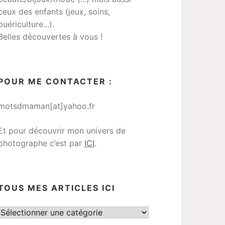
ceux des enfants (jeux, soins,
puériculture...).
Belles découvertes à vous !
POUR ME CONTACTER :
motsdmaman[at]yahoo.fr
Et pour découvrir mon univers de
photographe c’est par
ICI
.
TOUS MES ARTICLES ICI
Tous
mes