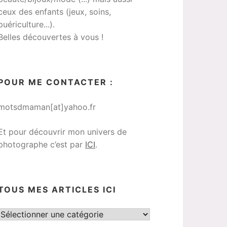
ceux des enfants (jeux, soins,
puériculture...).
Belles découvertes à vous !
POUR ME CONTACTER :
motsdmaman[at]yahoo.fr
Et pour découvrir mon univers de
photographe c’est par
ICI
.
TOUS MES ARTICLES ICI
Tous
mes