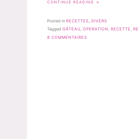
« MES
CONTINUE READING
PETITS
GÂTEAUX
À
Posted in
RECETTES
,
DIVERS
LA
Tagged
GÂTEAU
,
OPERATION
,
RECETTE
,
RE
VANILLE
SUR
SANS
8 COMMENTAIRES
GRAS:
MES
RECETTE!! »
PETITS
GÂTEAUX
À
LA
VANILLE
SANS
GRAS:
RECETTE!!