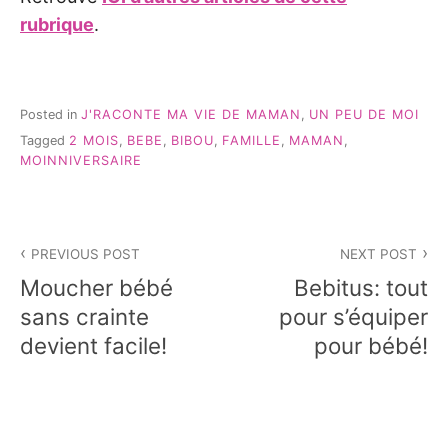
rubrique
.
Posted in
J'RACONTE MA VIE DE MAMAN
,
UN PEU DE MOI
Tagged
2 MOIS
,
BEBE
,
BIBOU
,
FAMILLE
,
MAMAN
,
MOINNIVERSAIRE
Navigation
PREVIOUS POST
NEXT POST
de
Moucher bébé
Bebitus: tout
l’article
sans crainte
pour s’équiper
devient facile!
pour bébé!