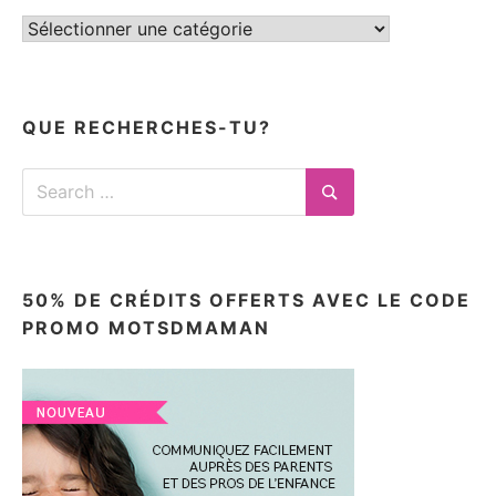
Tous
mes
articles
ici
QUE RECHERCHES-TU?
Search
for:
Search
50% DE CRÉDITS OFFERTS AVEC LE CODE
PROMO MOTSDMAMAN