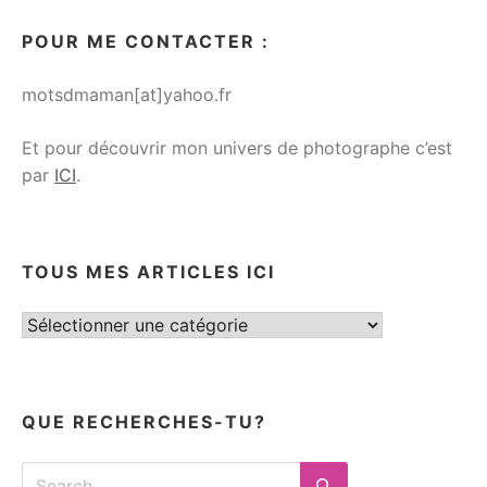
POUR ME CONTACTER :
motsdmaman[at]yahoo.fr
Et pour découvrir mon univers de photographe c’est
par
ICI
.
TOUS MES ARTICLES ICI
Tous
mes
articles
ici
QUE RECHERCHES-TU?
Search