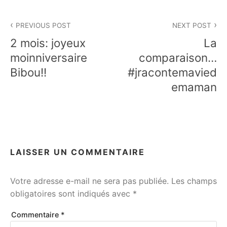
Navigation
PREVIOUS POST
NEXT POST
de
2 mois: joyeux
La
l’article
moinniversaire
comparaison…
Bibou!!
#jracontemavied
emaman
LAISSER UN COMMENTAIRE
Votre adresse e-mail ne sera pas publiée.
Les champs
obligatoires sont indiqués avec
*
Commentaire
*