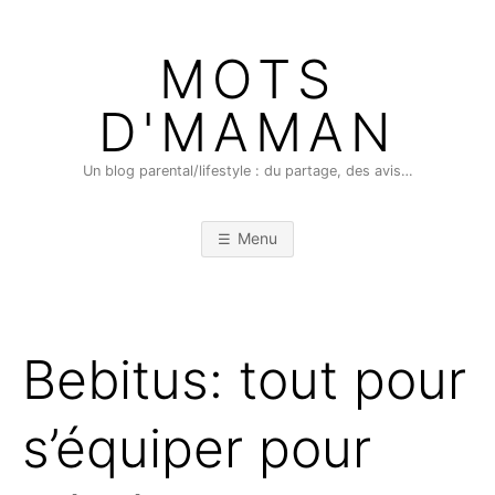
Skip
to
MOTS
content
D'MAMAN
Un blog parental/lifestyle : du partage, des avis…
Menu
Bebitus: tout pour
s’équiper pour