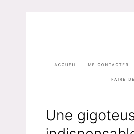
Skip
to
content
ACCUEIL
ME CONTACTER
FAIRE D
Une gigoteus
indispensabl