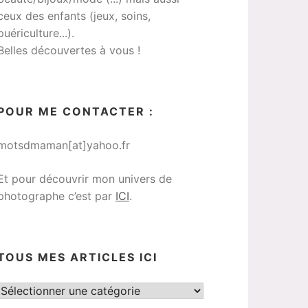
ceux des enfants (jeux, soins,
puériculture...).
Belles découvertes à vous !
POUR ME CONTACTER :
motsdmaman[at]yahoo.fr
Et pour découvrir mon univers de
photographe c’est par
ICI
.
TOUS MES ARTICLES ICI
Tous
mes