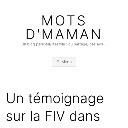
Skip
to
MOTS
content
D'MAMAN
Un blog parental/lifestyle : du partage, des avis…
Menu
Un témoignage
sur la FIV dans