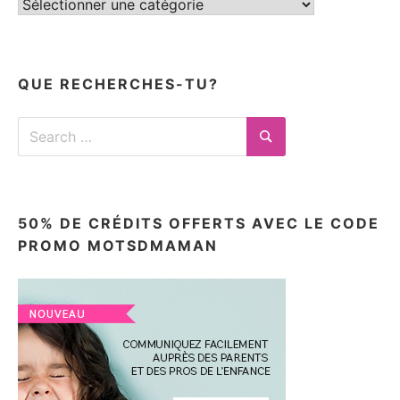
Tous
mes
articles
ici
QUE RECHERCHES-TU?
Search
for:
Search
50% DE CRÉDITS OFFERTS AVEC LE CODE
PROMO MOTSDMAMAN