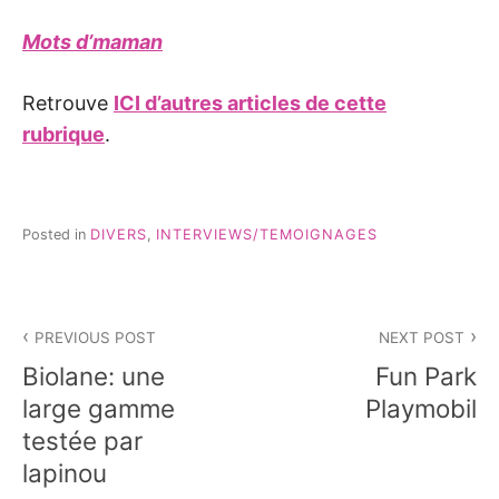
Mots d’maman
Retrouve
ICI d’autres articles de cette
rubrique
.
Posted in
DIVERS
,
INTERVIEWS/TEMOIGNAGES
Navigation
PREVIOUS POST
NEXT POST
de
Biolane: une
Fun Park
l’article
large gamme
Playmobil
testée par
lapinou