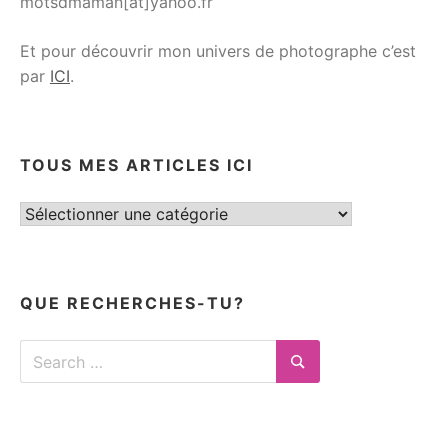
motsdmaman[at]yahoo.fr
Et pour découvrir mon univers de photographe c’est
par
ICI
.
TOUS MES ARTICLES ICI
Tous
mes
articles
ici
QUE RECHERCHES-TU?
Search
for:
Search