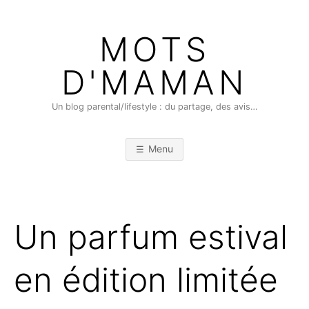
Skip
to
MOTS
content
D'MAMAN
Un blog parental/lifestyle : du partage, des avis…
Menu
Un parfum estival
en édition limitée