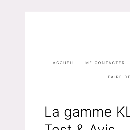
Skip
to
content
ACCUEIL
ME CONTACTER
FAIRE D
La gamme K
Test & Avis