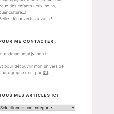
ceux des enfants (jeux, soins,
puériculture...).
Belles découvertes à vous !
POUR ME CONTACTER :
motsdmaman[at]yahoo.fr
Et pour découvrir mon univers de
photographe c’est par
ICI
.
TOUS MES ARTICLES ICI
Tous
mes