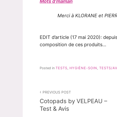
Mots d’maman
Merci à KLORANE et PIERR
EDIT d’article (17 mai 2020): depui
composition de ces produits…
Posted in
TESTS
,
HYGIÈNE-SOIN
,
TESTS/AV
Navigation
PREVIOUS POST
de
Cotopads by VELPEAU –
l’article
Test & Avis