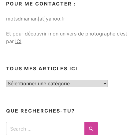
POUR ME CONTACTER :
motsdmaman[at]yahoo.fr
Et pour découvrir mon univers de photographe c’est
par
ICI
.
TOUS MES ARTICLES ICI
Tous
mes
articles
ici
QUE RECHERCHES-TU?
Search
for:
Search