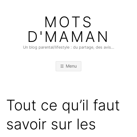
Skip
to
MOTS
content
D'MAMAN
Un blog parental/lifestyle : du partage, des avis…
Menu
Tout ce qu’il faut
savoir sur les