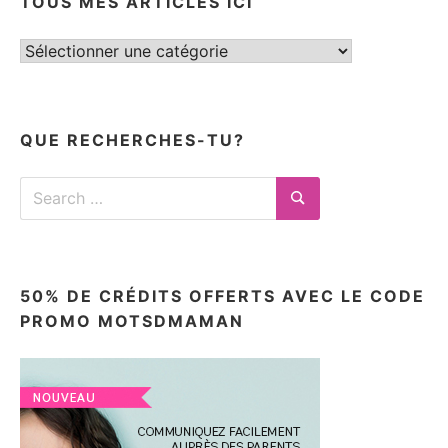
TOUS MES ARTICLES ICI
Tous
mes
articles
ici
QUE RECHERCHES-TU?
Search
for:
Search
50% DE CRÉDITS OFFERTS AVEC LE CODE
PROMO MOTSDMAMAN