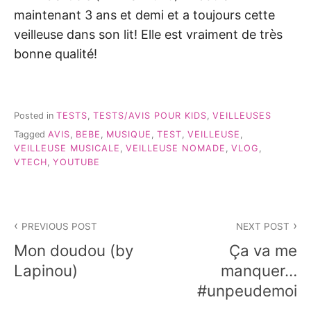
maintenant 3 ans et demi et a toujours cette
veilleuse dans son lit! Elle est vraiment de très
bonne qualité!
Posted in
TESTS
,
TESTS/AVIS POUR KIDS
,
VEILLEUSES
Tagged
AVIS
,
BEBE
,
MUSIQUE
,
TEST
,
VEILLEUSE
,
VEILLEUSE MUSICALE
,
VEILLEUSE NOMADE
,
VLOG
,
VTECH
,
YOUTUBE
Navigation
PREVIOUS POST
NEXT POST
de
Mon doudou (by
Ça va me
l’article
Lapinou)
manquer…
#unpeudemoi