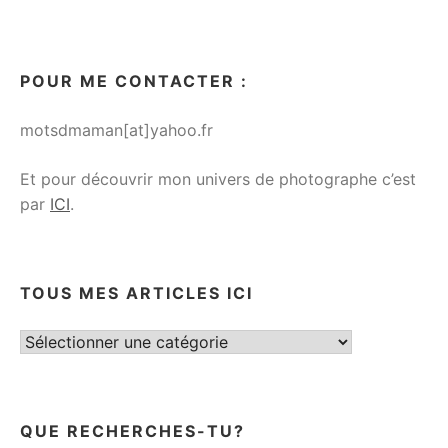
POUR ME CONTACTER :
motsdmaman[at]yahoo.fr
Et pour découvrir mon univers de photographe c’est
par
ICI
.
TOUS MES ARTICLES ICI
Tous
mes
articles
ici
QUE RECHERCHES-TU?