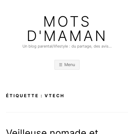
Skip
to
MOTS
content
D'MAMAN
Un blog parental/lifestyle : du partage, des avis…
Menu
ÉTIQUETTE :
VTECH
Veilleuse nomade et