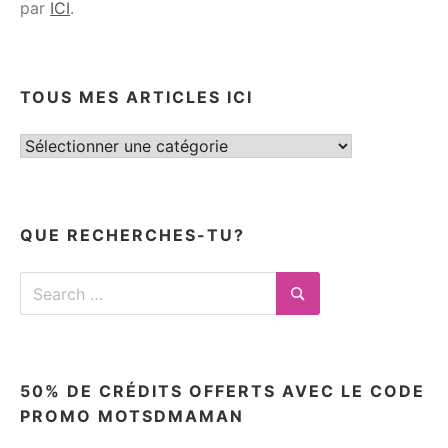
par
ICI
.
TOUS MES ARTICLES ICI
Tous
mes
articles
ici
QUE RECHERCHES-TU?
Search
for:
Search
50% DE CRÉDITS OFFERTS AVEC LE CODE
PROMO MOTSDMAMAN