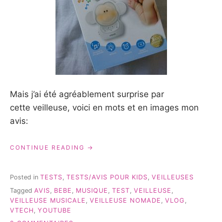
Mais j’ai été agréablement surprise par
cette veilleuse, voici en mots et en images mon
avis:
« VEILLEUSE
CONTINUE READING
NOMADE
ET
MUSICALE
Posted in
TESTS
,
TESTS/AVIS POUR KIDS
,
VEILLEUSES
OUISTITI
Tagged
AVIS
,
BEBE
,
MUSIQUE
,
TEST
,
VEILLEUSE
,
VTECH
VEILLEUSE MUSICALE
,
VEILLEUSE NOMADE
,
VLOG
,
–
VTECH
,
YOUTUBE
TEST