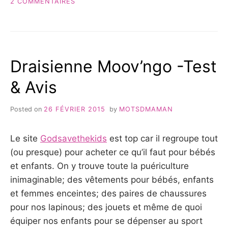
&
SUR
2 COMMENTAIRES
AVIS »
VEILLEUSE
NOMADE
ET
MUSICALE
OUISTITI
Draisienne Moov’ngo -Test
VTECH
–
& Avis
TEST
&
AVIS
Posted on
26 FÉVRIER 2015
by
MOTSDMAMAN
Le site
Godsavethekids
est top car il regroupe tout
(ou presque) pour acheter ce qu’il faut pour bébés
et enfants. On y trouve toute la puériculture
inimaginable; des vêtements pour bébés, enfants
et femmes enceintes; des paires de chaussures
pour nos lapinous; des jouets et même de quoi
équiper nos enfants pour se dépenser au sport