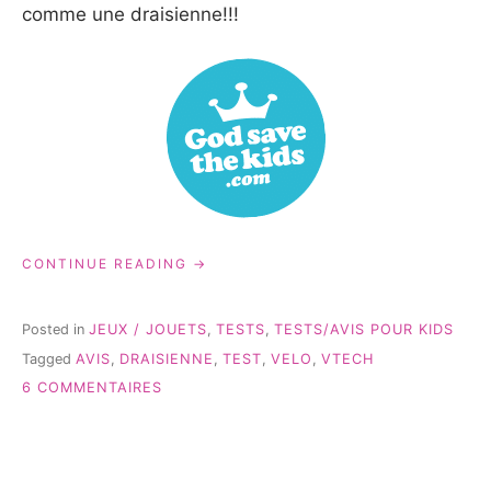
comme une draisienne!!!
« DRAISIENNE
CONTINUE READING
MOOV’NGO
-
TEST
Posted in
JEUX / JOUETS
,
TESTS
,
TESTS/AVIS POUR KIDS
&
Tagged
AVIS
,
DRAISIENNE
,
TEST
,
VELO
,
VTECH
AVIS »
SUR
6 COMMENTAIRES
DRAISIENNE
MOOV’NGO
-
TEST