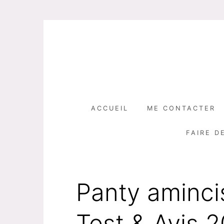
Skip
to
content
ACCUEIL
ME CONTACTER
FAIRE D
Panty amincis
Test & Avis 