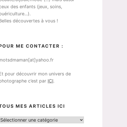
ceux des enfants (jeux, soins,
puériculture...).
Belles découvertes à vous !
POUR ME CONTACTER :
motsdmaman[at]yahoo.fr
Et pour découvrir mon univers de
photographe c’est par
ICI
.
TOUS MES ARTICLES ICI
Tous
mes