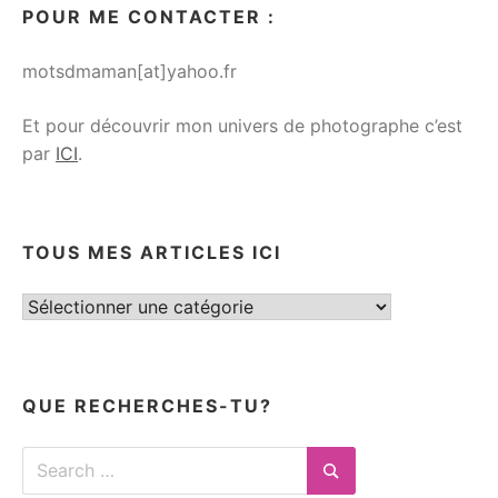
POUR ME CONTACTER :
motsdmaman[at]yahoo.fr
Et pour découvrir mon univers de photographe c’est
par
ICI
.
TOUS MES ARTICLES ICI
Tous
mes
articles
ici
QUE RECHERCHES-TU?
Search
for:
Search