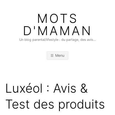
Skip
to
MOTS
content
D'MAMAN
Un blog parental/lifestyle : du partage, des avis…
Menu
Luxéol : Avis &
Test des produits