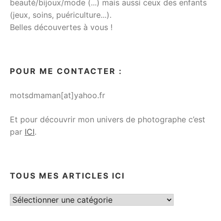
beauté/bijoux/mode (...) mais aussi ceux des enfants
(jeux, soins, puériculture...).
Belles découvertes à vous !
POUR ME CONTACTER :
motsdmaman[at]yahoo.fr
Et pour découvrir mon univers de photographe c’est
par
ICI
.
TOUS MES ARTICLES ICI
Tous
mes