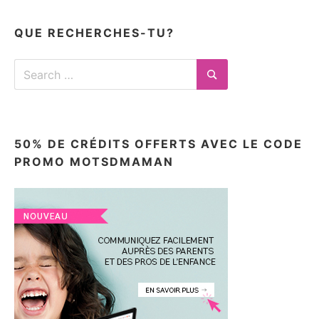
articles
ici
QUE RECHERCHES-TU?
Search
for:
Search
50% DE CRÉDITS OFFERTS AVEC LE CODE
PROMO MOTSDMAMAN