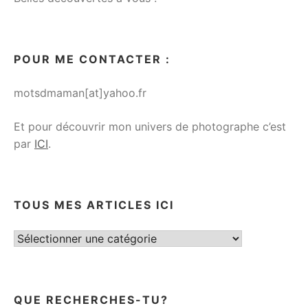
POUR ME CONTACTER :
motsdmaman[at]yahoo.fr
Et pour découvrir mon univers de photographe c’est
par
ICI
.
TOUS MES ARTICLES ICI
Tous
mes
articles
ici
QUE RECHERCHES-TU?