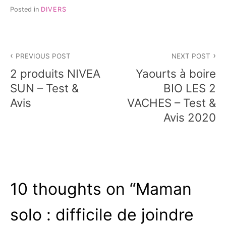
Posted in
DIVERS
Navigation
PREVIOUS POST
NEXT POST
de
2 produits NIVEA
Yaourts à boire
l’article
SUN – Test &
BIO LES 2
Avis
VACHES – Test &
Avis 2020
10 thoughts on “
Maman
solo : difficile de joindre