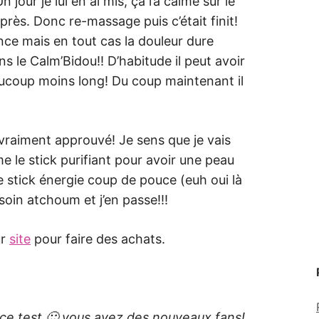
 jour je lui en ai mis, ça l’a calmé sur le
près. Donc re-massage puis c’était finit!
ence mais en tout cas la douleur dure
le Calm’Bidou!! D’habitude il peut avoir
aucoup moins long! Du coup maintenant il
 vraiment approuvé! Je sens que je vais
e le stick purifiant pour avoir une peau
 le stick énergie coup de pouce (euh oui là
e soin atchoum et j’en passe!!!
ur
site
pour faire des achats.
ce test 🙂 vous avez des nouveaux fans!