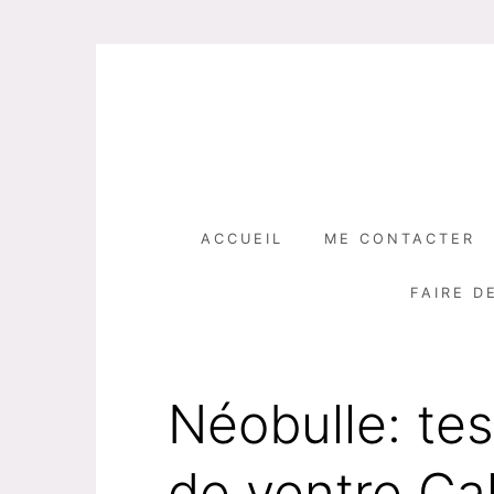
Skip
to
content
ACCUEIL
ME CONTACTER
FAIRE D
Néobulle: tes
de ventre Ca