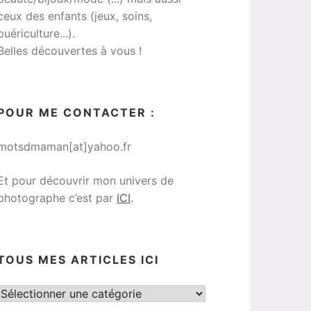
ceux des enfants (jeux, soins,
puériculture...).
Belles découvertes à vous !
POUR ME CONTACTER :
motsdmaman[at]yahoo.fr
Et pour découvrir mon univers de
photographe c’est par
ICI
.
TOUS MES ARTICLES ICI
Tous
mes