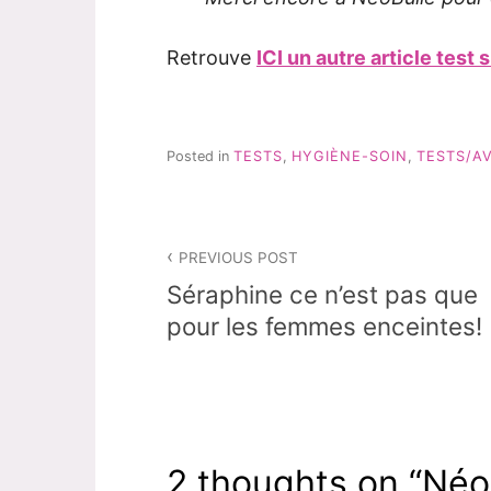
Retrouve
ICI un autre article test
Posted in
TESTS
,
HYGIÈNE-SOIN
,
TESTS/AV
Navigation
PREVIOUS POST
de
Séraphine ce n’est pas que
l’article
pour les femmes enceintes!
2 thoughts on “
Néob