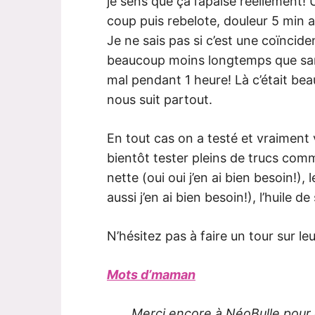
je sens que ça l’apaise réellement! Un
coup puis rebelote, douleur 5 min a
Je ne sais pas si c’est une coïncid
beaucoup moins longtemps que sans 
mal pendant 1 heure! Là c’était be
nous suit partout.
En tout cas on a testé et vraiment
bientôt tester pleins de trucs comm
nette (oui oui j’en ai bien besoin!),
aussi j’en ai bien besoin!), l’huile d
N’hésitez pas à faire un tour sur le
Mots d’maman
Merci encore à NéoBulle pour 