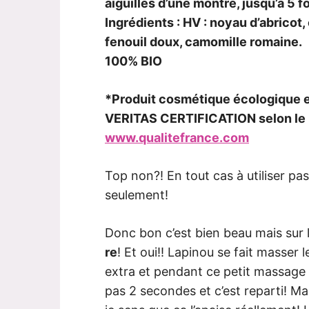
aiguilles d’une montre, jusqu’à 5 fo
Ingrédients : HV : noyau d’abricot
fenouil doux, camomille romaine.
100% BIO
*Produit cosmétique écologique e
VERITAS CERTIFICATION selon le r
www.qualitefrance.com
Top non?! En tout cas à utiliser pas
seulement!
Donc bon c’est bien beau mais sur 
re
! Et oui!! Lapinou se fait masser l
extra et pendant ce petit massage i
pas 2 secondes et c’est reparti! M