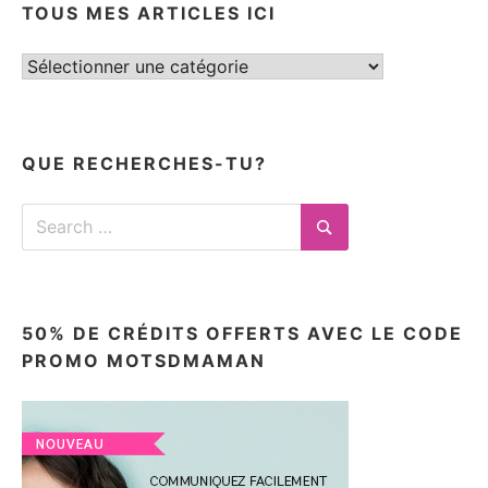
TOUS MES ARTICLES ICI
Tous
mes
articles
ici
QUE RECHERCHES-TU?
Search
for:
Search
50% DE CRÉDITS OFFERTS AVEC LE CODE
PROMO MOTSDMAMAN