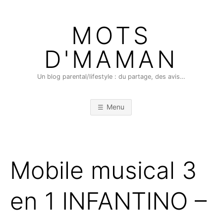
Skip
to
MOTS
content
D'MAMAN
Un blog parental/lifestyle : du partage, des avis…
Menu
Mobile musical 3
en 1 INFANTINO –