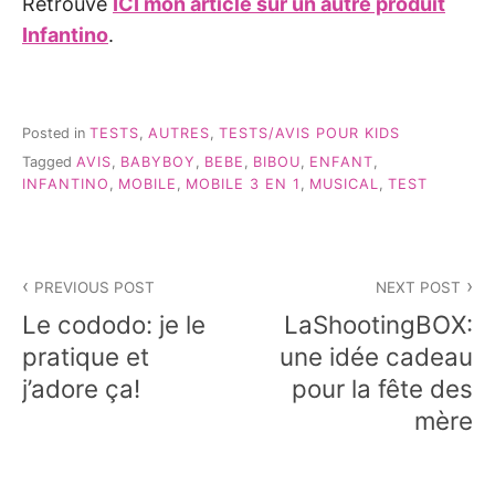
Retrouve
ICI mon article sur un autre produit
Infantino
.
Posted in
TESTS
,
AUTRES
,
TESTS/AVIS POUR KIDS
Tagged
AVIS
,
BABYBOY
,
BEBE
,
BIBOU
,
ENFANT
,
INFANTINO
,
MOBILE
,
MOBILE 3 EN 1
,
MUSICAL
,
TEST
Navigation
PREVIOUS POST
NEXT POST
de
Le cododo: je le
LaShootingBOX:
l’article
pratique et
une idée cadeau
j’adore ça!
pour la fête des
mère