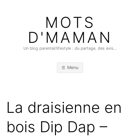
Skip
to
MOTS
content
D'MAMAN
Un blog parental/lifestyle : du partage, des avis…
Menu
La draisienne en
bois Dip Dap –