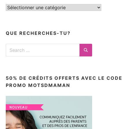
Tous
mes
articles
ici
QUE RECHERCHES-TU?
Search
for:
Search
50% DE CRÉDITS OFFERTS AVEC LE CODE
PROMO MOTSDMAMAN