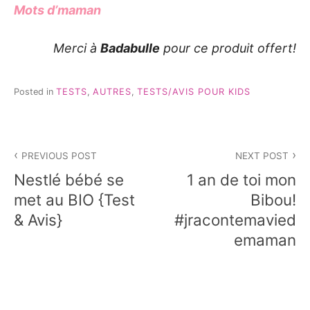
Mots d’maman
Merci à
Badabulle
pour ce produit offert!
Posted in
TESTS
,
AUTRES
,
TESTS/AVIS POUR KIDS
Navigation
PREVIOUS POST
NEXT POST
de
Nestlé bébé se
1 an de toi mon
l’article
met au BIO {Test
Bibou!
& Avis}
#jracontemavied
emaman