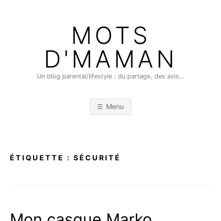
Skip
to
MOTS
content
D'MAMAN
Un blog parental/lifestyle : du partage, des avis…
Menu
ÉTIQUETTE :
SÉCURITÉ
Mon casque Marko