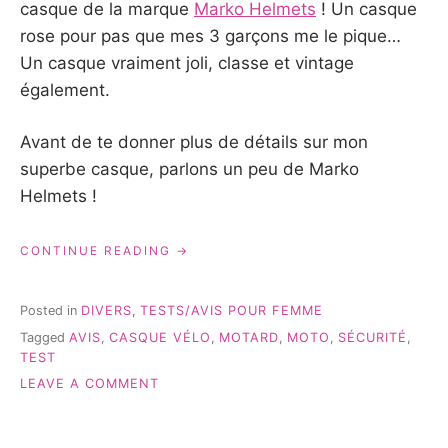
casque de la marque
Marko Helmets
! Un casque
rose pour pas que mes 3 garçons me le pique…
Un casque vraiment joli, classe et vintage
également.
Avant de te donner plus de détails sur mon
superbe casque, parlons un peu de Marko
Helmets !
« MON
CONTINUE READING
CASQUE
MARKO
HELMETS
Posted in
DIVERS
,
TESTS/AVIS POUR FEMME
{TEST&AVIS} »
Tagged
AVIS
,
CASQUE VÉLO
,
MOTARD
,
MOTO
,
SÉCURITÉ
,
TEST
ON
LEAVE A COMMENT
MON
CASQUE
MARKO