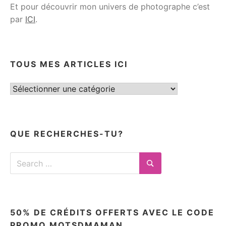
Et pour découvrir mon univers de photographe c’est
par
ICI
.
TOUS MES ARTICLES ICI
Tous
mes
articles
ici
QUE RECHERCHES-TU?
Search
for:
Search
50% DE CRÉDITS OFFERTS AVEC LE CODE
PROMO MOTSDMAMAN