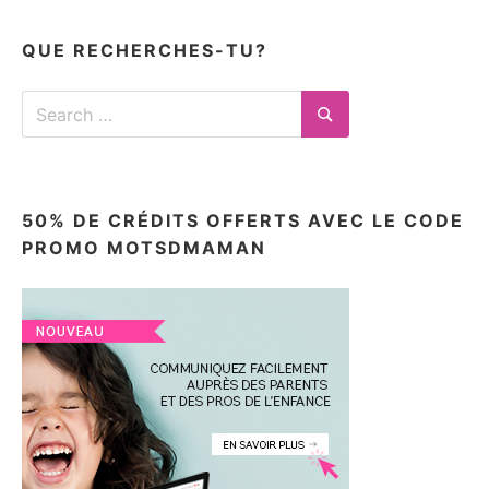
articles
ici
QUE RECHERCHES-TU?
Search
for:
Search
50% DE CRÉDITS OFFERTS AVEC LE CODE
PROMO MOTSDMAMAN