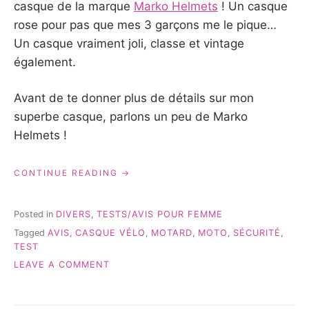
casque de la marque
Marko Helmets
! Un casque
rose pour pas que mes 3 garçons me le pique…
Un casque vraiment joli, classe et vintage
également.
Avant de te donner plus de détails sur mon
superbe casque, parlons un peu de Marko
Helmets !
« MON
CONTINUE READING
CASQUE
MARKO
HELMETS
Posted in
DIVERS
,
TESTS/AVIS POUR FEMME
{TEST&AVIS} »
Tagged
AVIS
,
CASQUE VÉLO
,
MOTARD
,
MOTO
,
SÉCURITÉ
,
TEST
ON
LEAVE A COMMENT
MON
CASQUE
MARKO