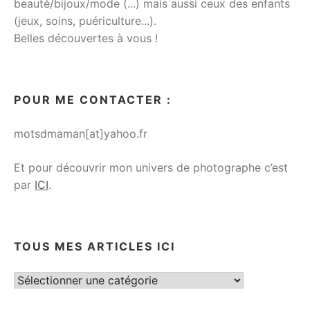
beauté/bijoux/mode (...) mais aussi ceux des enfants
(jeux, soins, puériculture...).
Belles découvertes à vous !
POUR ME CONTACTER :
motsdmaman[at]yahoo.fr
Et pour découvrir mon univers de photographe c’est
par
ICI
.
TOUS MES ARTICLES ICI
Tous
mes