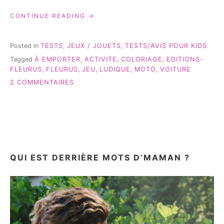
« COLORIAGE
CONTINUE READING
« P’TIT
GARÇON »
DE
Posted in
TESTS
,
JEUX / JOUETS
,
TESTS/AVIS POUR KIDS
CHEZ
Tagged
À EMPORTER
,
ACTIVITE
,
COLORIAGE
,
EDITIONS-
FLEURUS
FLEURUS
,
FLEURUS
,
JEU
,
LUDIQUE
,
MOTO
,
VOITURE
–
TEST
SUR
2 COMMENTAIRES
&
COLORIAGE
AVIS »
« P’TIT
GARÇON »
DE
CHEZ
FLEURUS
–
QUI EST DERRIÈRE MOTS D’MAMAN ?
TEST
&
AVIS