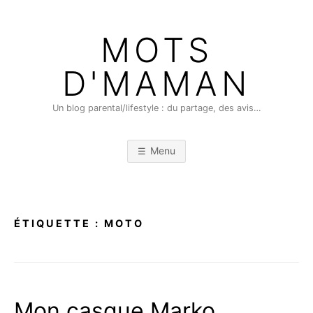
Skip
to
MOTS
content
D'MAMAN
Un blog parental/lifestyle : du partage, des avis…
Menu
ÉTIQUETTE :
MOTO
Mon casque Marko