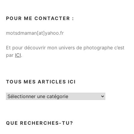
POUR ME CONTACTER :
motsdmaman[at]yahoo.fr
Et pour découvrir mon univers de photographe c’est
par
ICI
.
TOUS MES ARTICLES ICI
Tous
mes
articles
ici
QUE RECHERCHES-TU?