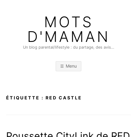
Skip
to
MOTS
content
D'MAMAN
Un blog parental/lifestyle : du partage, des avis…
Menu
ÉTIQUETTE :
RED CASTLE
Poussette CityLink de RED