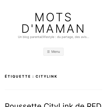
Skip
to
MOTS
content
D'MAMAN
Un blog parental/lifestyle : du partage, des avis…
Menu
ÉTIQUETTE :
CITYLINK
Poussette CityLink de RED