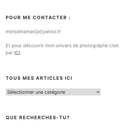
POUR ME CONTACTER :
motsdmaman[at]yahoo.fr
Et pour découvrir mon univers de photographe c’est
par
ICI
.
TOUS MES ARTICLES ICI
Tous
mes
articles
ici
QUE RECHERCHES-TU?